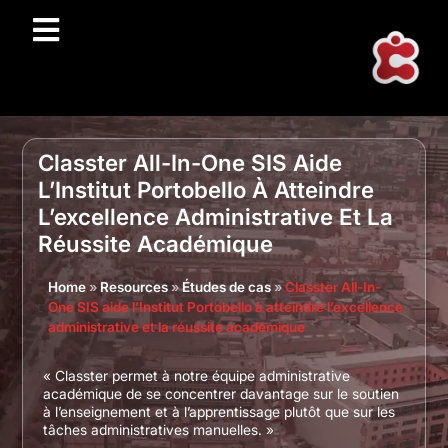
Classter All-In-One SIS Aide
L’Institut Portobello À Atteindre
L’excellence Administrative Et La
Réussite Académique
Home
»
Resources
»
Études de cas
»
Classter All-In-
One SIS aide l’Institut Portobello à atteindre l’excellence
administrative et la réussite académique
« Classter permet à notre équipe administrative
académique de se concentrer davantage sur le soutien
à l’enseignement et à l’apprentissage plutôt que sur les
tâches administratives manuelles. »