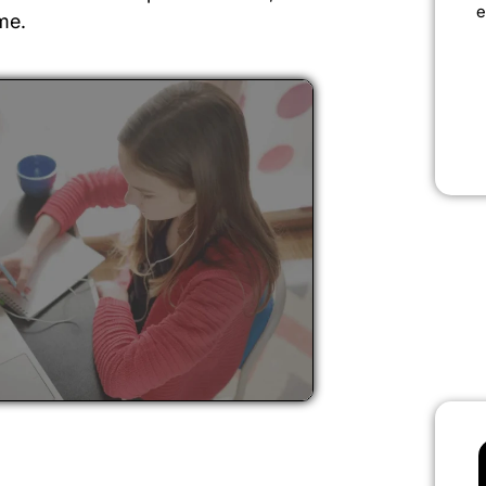
e
me.