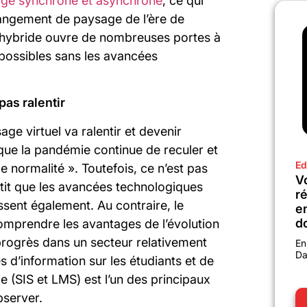
age synchrone et asynchrone
, ce qui
hangement de paysage de l’ère de
 hybride ouvre de nombreuses portes à
é possibles sans les avancées
as ralentir
age virtuel va ralentir et devenir
ue la pandémie continue de reculer et
Ed
 normalité ». Toutefois, ce n’est pas
Vo
ntit que les avancées technologiques
r
ssent également. Au contraire, le
e
d
mprendre les avantages de l’évolution
 progrès dans un secteur relativement
En
Da
s d’information sur les étudiants et de
 (SIS et LMS) est l’un des principaux
bserver.