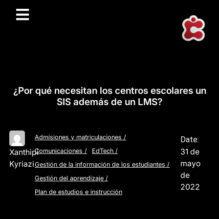
¿Por qué necesitan los centros escolares un
SIS además de un LMS?
Admisiones y matriculaciones
/
Date:
31 de
Xanthipi
Comunicaciones
/
EdTech
/
mayo
Kyriazi
Gestión de la información de los estudiantes
/
de
Gestión del aprendizaje
/
2022
Plan de estudios e instrucción